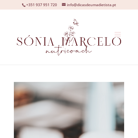
+351 937 951 720
info@dicasdeumadietista.pt