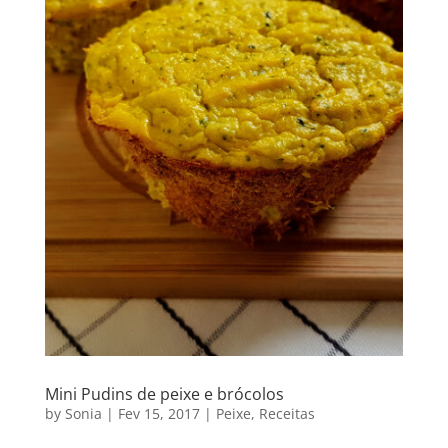
Mini Pudins de peixe e brócolos
by
Sonia
|
Fev 15, 2017
|
Peixe
,
Receitas