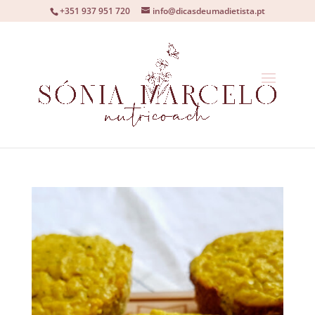
+351 937 951 720
info@dicasdeumadietista.pt