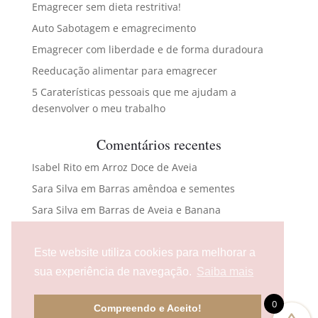
Emagrecer sem dieta restritiva!
Auto Sabotagem e emagrecimento
Emagrecer com liberdade e de forma duradoura
Reeducação alimentar para emagrecer
5 Caraterísticas pessoais que me ajudam a
desenvolver o meu trabalho
Comentários recentes
Isabel Rito
em
Arroz Doce de Aveia
Sara Silva
em
Barras amêndoa e sementes
Sara Silva
em
Barras de Aveia e Banana
Maria Carlota Abreu
em
Bacalhau com broa e
espinafres
Este website utiliza cookies para melhorar a
flaura476@gmail.com
em
Bolas energéticas
sua experiência de navegação.
Saiba mais
0
Compreendo e Aceito!