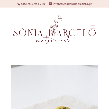
+351 937 951 720
info@dicasdeumadietista.pt