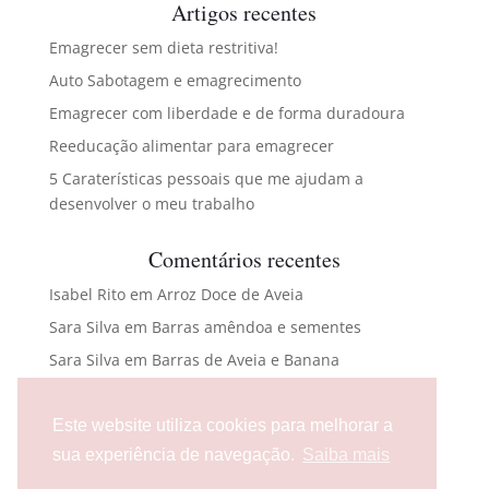
Artigos recentes
Emagrecer sem dieta restritiva!
Auto Sabotagem e emagrecimento
Emagrecer com liberdade e de forma duradoura
Reeducação alimentar para emagrecer
5 Caraterísticas pessoais que me ajudam a
desenvolver o meu trabalho
Comentários recentes
Isabel Rito
em
Arroz Doce de Aveia
Sara Silva
em
Barras amêndoa e sementes
Sara Silva
em
Barras de Aveia e Banana
Maria Carlota Abreu
em
Bacalhau com broa e
espinafres
Este website utiliza cookies para melhorar a
flaura476@gmail.com
em
Bolas energéticas
sua experiência de navegação.
Saiba mais