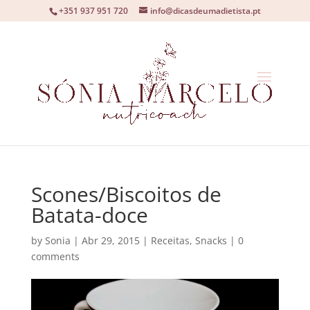
+351 937 951 720
info@dicasdeumadietista.pt
Scones/Biscoitos de
Batata-doce
by
Sonia
|
Abr 29, 2015
|
Receitas
,
Snacks
|
0
comments