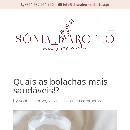
+351 937 951 720
info@dicasdeumadietista.pt
Quais as bolachas mais
saudáveis!?
by
Sonia
|
Jan 28, 2021
|
Dicas
|
0 comments