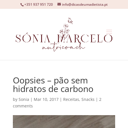
+351 937 951 720
info@dicasdeumadietista.pt
Oopsies – pão sem
hidratos de carbono
by
Sonia
|
Mar 10, 2017
|
Receitas
,
Snacks
|
2
comments