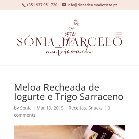
+351 937 951 720
info@dicasdeumadietista.pt
Meloa Recheada de
Iogurte e Trigo Sarraceno
by
Sonia
|
Mar 19, 2015
|
Receitas
,
Snacks
|
0
comments