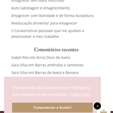
Emagrecer sem dieta restritiva!
Auto Sabotagem e emagrecimento
Emagrecer com liberdade e de forma duradoura
Reeducação alimentar para emagrecer
5 Caraterísticas pessoais que me ajudam a
desenvolver o meu trabalho
Comentários recentes
Isabel Rito
em
Arroz Doce de Aveia
Sara Silva
em
Barras amêndoa e sementes
Sara Silva
em
Barras de Aveia e Banana
Maria Carlota Abreu
em
Bacalhau com broa e
espinafres
Este website utiliza cookies para melhorar a
flaura476@gmail.com
em
Bolas energéticas
sua experiência de navegação.
Saiba mais
0
Compreendo e Aceito!