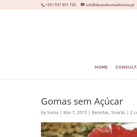
+351 937 951 720
info@dicasdeumadietista.pt
HOME
CONSULT
Gomas sem Açúcar
by
Sonia
|
Mai 7, 2015
|
Receitas
,
Snacks
|
2 