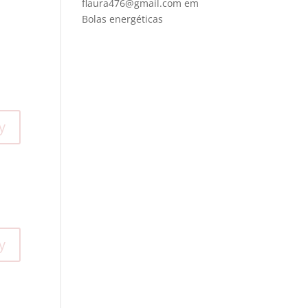
flaura476@gmail.com
em
Bolas energéticas
y
y