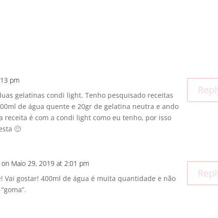
1:13 pm
Repl
uas gelatinas condi light. Tenho pesquisado receitas
 400ml de água quente e 20gr de gelatina neutra e ando
receita é com a condi light como eu tenho, por isso
esta 🙂
on Maio 29, 2019 at 2:01 pm
Repl
! Vai gostar! 400ml de água é muita quantidade e não
m “goma”.