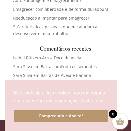
Auto Sabotagem e emagrecimento
Emagrecer com liberdade e de forma duradoura
Reeducação alimentar para emagrecer
5 Caraterísticas pessoais que me ajudam a
desenvolver o meu trabalho
Comentários recentes
Isabel Rito
em
Arroz Doce de Aveia
Sara Silva
em
Barras amêndoa e sementes
Sara Silva
em
Barras de Aveia e Banana
Maria Carlota Abreu
em
Bacalhau com broa e
espinafres
Este website utiliza cookies para melhorar a
flaura476@gmail.com
em
Bolas energéticas
sua experiência de navegação.
Saiba mais
0
Compreendo e Aceito!
Design e Desenvolvimento
Bestsites.pt