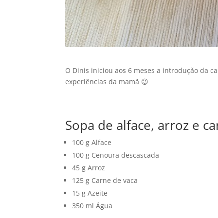
O Dinis iniciou aos 6 meses a introdução da c
experiências da mamã 😉
Sopa de alface, arroz e c
100 g Alface
100 g Cenoura descascada
45 g Arroz
125 g Carne de vaca
15 g Azeite
350 ml Água