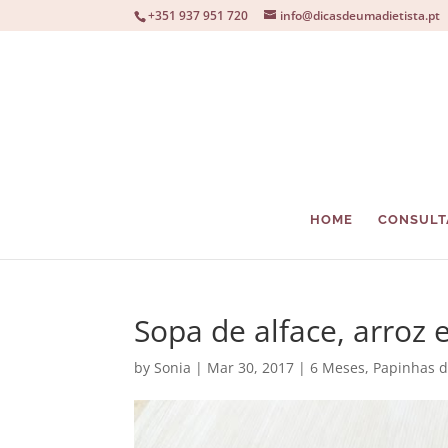
+351 937 951 720
info@dicasdeumadietista.pt
HOME
CONSULT
Sopa de alface, arroz 
by
Sonia
|
Mar 30, 2017
|
6 Meses
,
Papinhas d