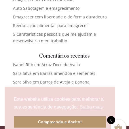
Auto Sabotagem e emagrecimento
Emagrecer com liberdade e de forma duradoura
Reeducação alimentar para emagrecer
5 Caraterísticas pessoais que me ajudam a
desenvolver o meu trabalho
Comentários recentes
Isabel Rito
em
Arroz Doce de Aveia
Sara Silva
em
Barras amêndoa e sementes
Sara Silva
em
Barras de Aveia e Banana
Maria Carlota Abreu
em
Bacalhau com broa e
espinafres
Este website utiliza cookies para melhorar a
flaura476@gmail.com
em
Bolas energéticas
sua experiência de navegação.
Saiba mais
0
Compreendo e Aceito!