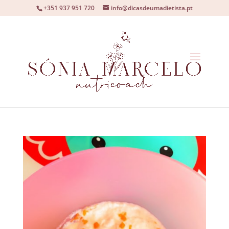
+351 937 951 720
info@dicasdeumadietista.pt