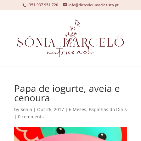
+351 937 951 720
info@dicasdeumadietista.pt
Papa de iogurte, aveia e
cenoura
by
Sonia
|
Out 26, 2017
|
6 Meses
,
Papinhas do Dinis
|
0 comments